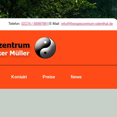
Telefon:
02174 / 6699788
| E-Mail:
info@therapiezentrum-odenthal.de
Kontakt
Preise
News