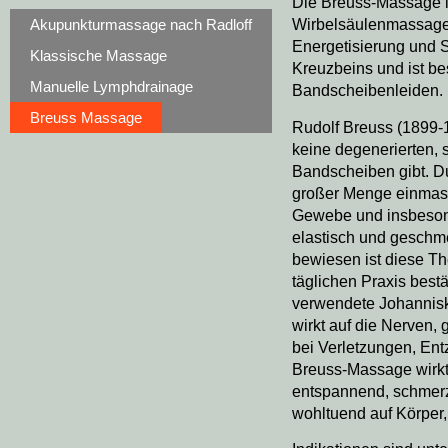
Die Breuss-Massage i
Akupunkturmassage nach Radloff
Wirbelsäulenmassage.
Energetisierung und 
Klassische Massage
Kreuzbeins und ist be
Manuelle Lymphdrainage
Bandscheibenleiden.
Breuss Massage
Rudolf Breuss (1899-
keine degenerierten, 
Bandscheiben gibt. D
großer Menge einmass
Gewebe und insbeson
elastisch und geschm
bewiesen ist diese The
täglichen Praxis best
verwendete Johannisk
wirkt auf die Nerven
bei Verletzungen, En
Breuss-Massage wirkt
entspannend, schmerz
wohltuend auf Körper,