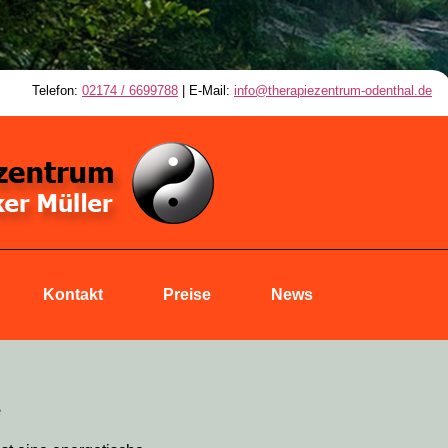
Telefon:
02174 / 6699788
| E-Mail:
info@therapiezentrum-odenthal.de
Kontakt
Preise
News
e